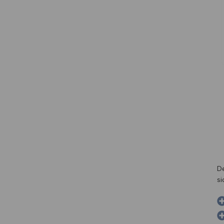
De
si