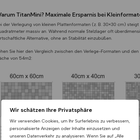
arum TitanMini? Maximale Ersparnis bei Kleinforma
i der Verlegung von kleinen Plattenformaten (z. B. 30×30 cm) steigt
adratmeter massiv an. Während normale Stelzlager oft überdimension
rtschaftliche Alternative, ohne an Stabilität einzubüßen.
hen Sie hier den Vergleich zwischen den Verlege-Formaten und den 
läche von 54m2:
Wir schätzen Ihre Privatsphäre
Wir verwenden Cookies, um Ihr Surferlebnis zu verbessern,
personalisierte Anzeigen oder Inhalte einzusetzen und
unseren Datenverkehr zu analysieren. Wenn Sie auf „Alle