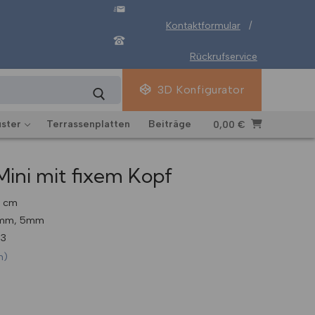
Kontaktformular
/
Rückrufservice
3D Konfigurator
ster
Terrassenplatten
Beiträge
0,00
€
Mini mit fixem Kopf
3 cm
5mm, 5mm
73
n)