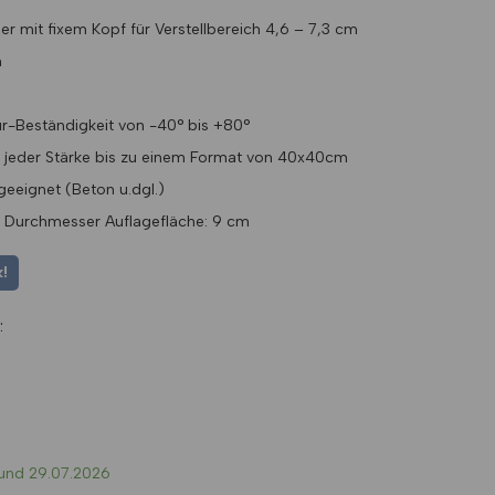
er mit fixem Kopf für Verstellbereich 4,6 – 7,3 cm
m
-Beständigkeit von -40° bis +80°
e jeder Stärke bis zu einem Format von 40x40cm
geeignet (Beton u.dgl.)
| Durchmesser Auflagefläche: 9 cm
!
:
 und 29.07.2026