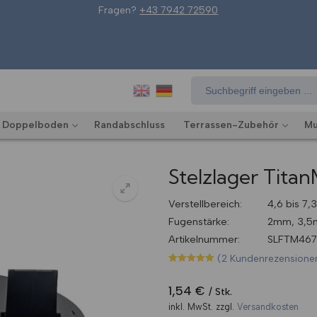
Fragen?
+43 7942 72590
Suchen
nach:
Doppelboden
Randabschluss
Terrassen-Zubehör
Mu
Stelzlager Titan
Verstellbereich:
4,6 bis 7,
Fugenstärke:
2mm, 3,
🔍
Artikelnummer:
SLFTM46
(
2
Kundenrezensione
Bewertet mit
2
5.00
von 5,
basierend
1,54
€
Stk.
auf
Kundenbewertungen
inkl. MwSt.
zzgl.
Versandkosten