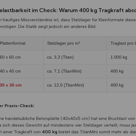
elastbarkeit im Check: Warum 400 kg Tragkraft abso
n häufiges Missverständnis ist, dass Stelzlager für Kleinformate dies
nötigen. Die Statik zeigt jedoch ein anderes Bild:
Plattenformat
Stelzlager pro m²
Traglast pro
60 x 60 cm
ca. 3,3 (Titan)
1.000 kg
40 x 40 cm
ca. 7,1 (TitanMini)
400 kg
30 x 30 cm
ca. 12,0 (TitanMini)
400 kg
er Praxis-Check:
ne handelsübliche Betonplatte (40x40x5 cm) hat eine Bruchlast von 
 sich dieses Gewicht auf mindestens vier Stelzlager verteilt, muss j
t einer Tragkraft von
400 kg
bietet das TitanMini somit mehr als da