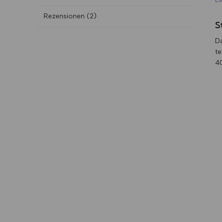
Rezensionen (2)
S
D
te
40