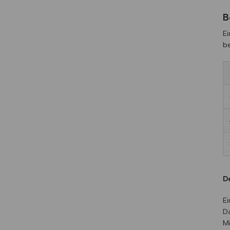
B
Ei
be
D
Ei
Da
Mi