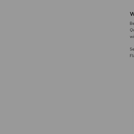
W
Be
Qu
wi
Se
F