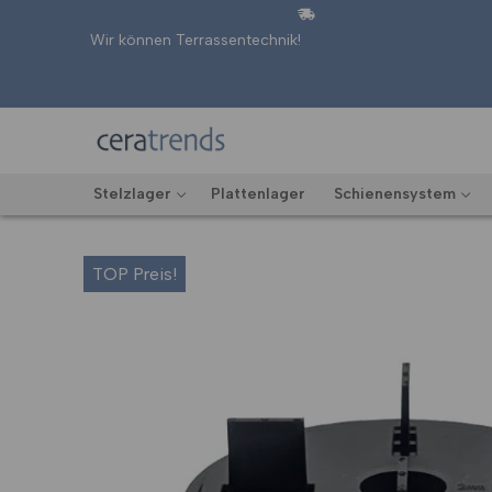
Zum
Inhalt
Wir können Terrassentechnik!
springen
Stelzlager
Plattenlager
Schienensystem
TOP Preis!