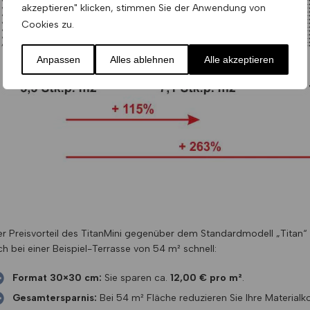
akzeptieren" klicken, stimmen Sie der Anwendung von
Cookies zu.
Anpassen
Alles ablehnen
Alle akzeptieren
r Preisvorteil des TitanMini gegenüber dem Standardmodell „Titan“
ch bei einer Beispiel-Terrasse von 54 m² schnell:
Format 30×30 cm:
Sie sparen ca.
12,00 € pro m²
.
Gesamtersparnis:
Bei 54 m² Fläche reduzieren Sie Ihre Material