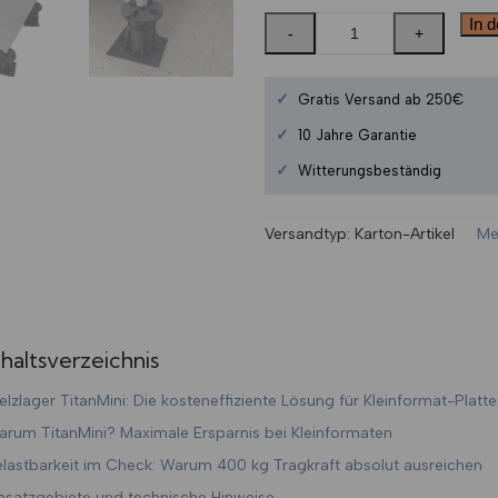
In 
✓
Gratis Versand ab 250€
✓
10 Jahre Garantie
✓
Witterungsbeständig
Versandtyp:
Karton-Artikel
Me
nhaltsverzeichnis
elzlager TitanMini: Die kosteneffiziente Lösung für Kleinformat-Platt
rum TitanMini? Maximale Ersparnis bei Kleinformaten
lastbarkeit im Check: Warum 400 kg Tragkraft absolut ausreichen
nsatzgebiete und technische Hinweise