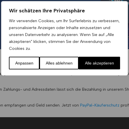
Wir schätzen Ihre Privatsphäre
Wir verwenden Cookies, um Ihr Surferlebnis zu verbessern,
personalisierte Anzeigen oder Inhalte einzusetzen und
unseren Datenverkehr zu analysieren. Wenn Sie auf „Alle
akzeptieren" klicken, stimmen Sie der Anwendung von
Cookies zu.
Anpassen
Alles ablehnen
Alle akzeptieren
ung‘ und ‚Sofort‘
werden über das Payment-Portal des Zahlungsanbie
n Zahlungs- und Adressdaten lässt sich die Bezahlung in unserem 
gen empfangen und Geld senden. Jetzt von
PayPal
-Käuferschutz
profi