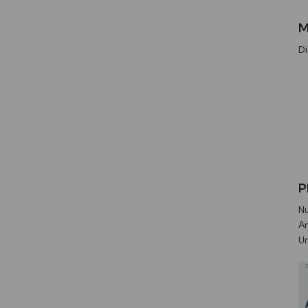
M
Di
P
Nu
An
Un