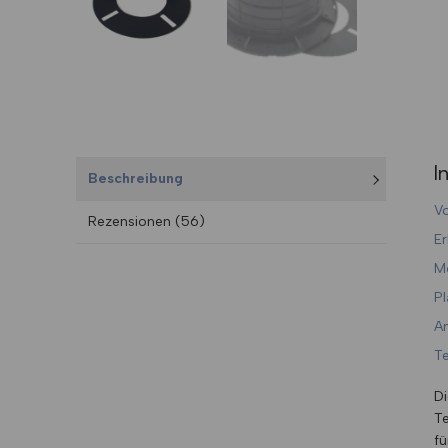
I
Beschreibung
Vo
Rezensionen (56)
Er
Mo
Pl
A
Te
Di
Te
fü