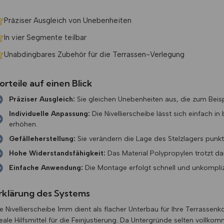
Präziser Ausgleich von Unebenheiten
In vier Segmente teilbar
Unabdingbares Zubehör für die Terrassen-Verlegung
orteile auf einen Blick
Präziser Ausgleich:
Sie gleichen Unebenheiten aus, die zum Bei
Individuelle Anpassung:
Die Nivellierscheibe lässt sich einfach in
erhöhen.
Gefälleherstellung:
Sie verändern die Lage des Stelzlagers punk
Hohe Widerstandsfähigkeit:
Das Material Polypropylen trotzt da
Einfache Anwendung:
Die Montage erfolgt schnell und unkomplizie
rklärung des Systems
e Nivellierscheibe 1mm dient als flacher Unterbau für Ihre Terrassenko
eale Hilfsmittel für die Feinjustierung. Da Untergründe selten vol