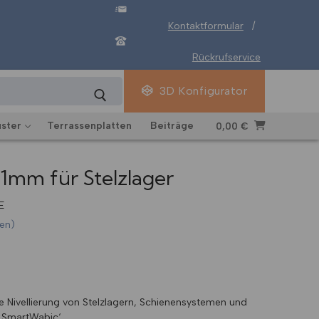
Kontaktformular
/
Rückrufservice
3D Konfigurator
ster
Terrassenplatten
Beiträge
0,00
€
 1mm für Stelzlager
E
en)
e Nivellierung von Stelzlagern, Schienensystemen und
‚SmartWabic‘