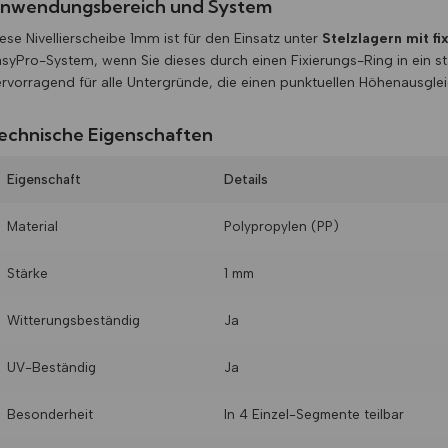
nwendungsbereich und System
ese Nivellierscheibe 1mm ist für den Einsatz unter
Stelzlagern mit f
syPro-System, wenn Sie dieses durch einen Fixierungs-Ring in ein s
rvorragend für alle Untergründe, die einen punktuellen Höhenausglei
echnische Eigenschaften
Eigenschaft
Details
Material
Polypropylen (PP)
Stärke
1 mm
Witterungsbeständig
Ja
UV-Beständig
Ja
Besonderheit
In 4 Einzel-Segmente teilbar