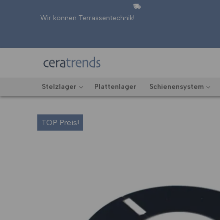
Zum
Inhalt
Wir können Terrassentechnik!
springen
Stelzlager
Plattenlager
Schienensystem
TOP Preis!