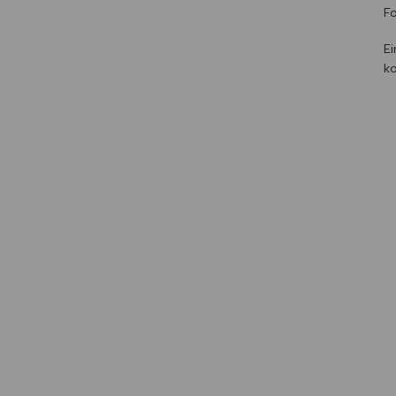
Fo
Ei
ko