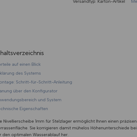
Versandtyp:
Karton-Artikel
Me
nhaltsverzeichnis
rteile auf einen Blick
klärung des Systems
ntage: Schritt-für-Schritt-Anleitung
anung über den Konfigurator
nwendungsbereich und System
chnische Eigenschaften
e Nivellierscheibe 1mm für Stelzlager ermöglicht Ihnen einen präzise
rrassenfläche. Sie korrigieren damit mühelos Höhenunterschiede bei
r den optimalen Wasserablauf her.