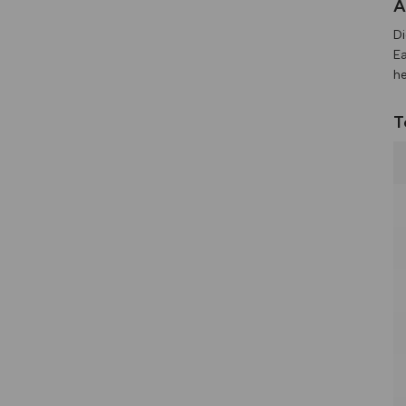
A
Di
Ea
he
T