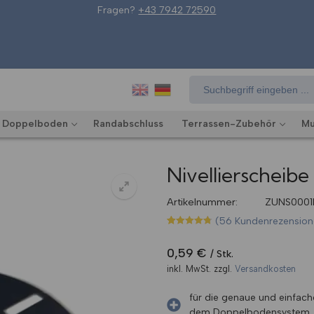
Fragen?
+43 7942 72590
Suchen
nach:
Doppelboden
Randabschluss
Terrassen-Zubehör
Mu
Nivellierscheibe
Artikelnummer:
ZUNS0001
(
56
Kundenrezension
🔍
Bewertet mit
56
4.75
von 5,
basierend
0,59
€
Stk.
auf
Kundenbewertungen
inkl. MwSt.
zzgl.
Versandkosten
für die genaue und einfach
dem Doppelbodensystem 