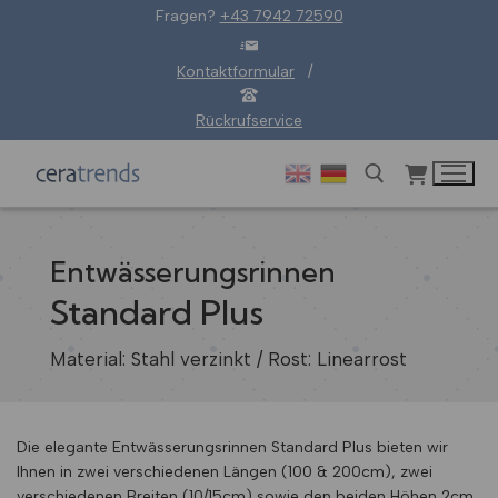
Zum
Fragen?
+43 7942 72590
Inhalt
springen
Kontaktformular
/
Rückrufservice
Suchen nach:
Entwässerungsrinnen
Standard Plus
Material: Stahl verzinkt / Rost: Linearrost
Die elegante Entwässerungsrinnen Standard Plus bieten wir
Ihnen in zwei verschiedenen Längen (100 & 200cm), zwei
verschiedenen Breiten (10/15cm) sowie den beiden Höhen 2cm