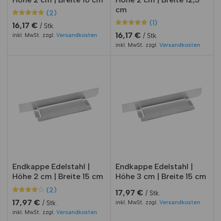
cm
(2)
Bewertet mit
2
(1)
16,17
€
Stk.
5.00
Bewertet mit
1
von 5,
16,17
€
inkl. MwSt.
zzgl.
Versandkosten
Stk.
5.00
basierend
von 5,
inkl. MwSt.
zzgl.
Versandkosten
auf
basierend
Kundenbewe
auf
rtungen
Kundenbewe
rtung
Endkappe Edelstahl |
Endkappe Edelstahl |
Höhe 2 cm | Breite 15 cm
Höhe 3 cm | Breite 15 cm
(2)
17,97
€
Stk.
Bewertet
2
17,97
€
inkl. MwSt.
zzgl.
Versandkosten
Stk.
mit
4.00
inkl. MwSt.
zzgl.
Versandkosten
von 5,