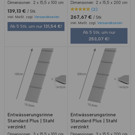
Dimensionen:
2 x 15,5 x 100 cm
Dimensionen:
2 x 15,5 x 200 cm
(2)
139,13
€
Stk.
Bewertet mit
2
267,67
€
inkl. MwSt.
zzgl.
Versandkosten
Stk.
5.00
von 5,
inkl. MwSt.
zzgl.
Versandkosten
basierend
Ab 5 Stk. um nur
131,54
€
!
auf
Ab 5 Stk. um nur
Kundenbewe
rtungen
253,07
€
!
Entwässerungsrinne
Entwässerungsrinne
Standard Plus | Stahl
Standard Plus | Stahl
verzinkt
verzinkt
Dimensionen:
3 x 15,5 x 100 cm
Dimensionen:
3 x 15,5 x 200 cm