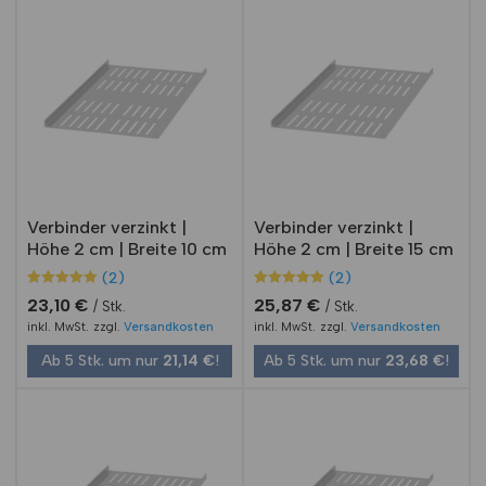
Verbinder verzinkt |
Verbinder verzinkt |
Höhe 2 cm | Breite 10 cm
Höhe 2 cm | Breite 15 cm
(2)
(2)
Bewertet mit
2
Bewertet mit
2
23,10
€
25,87
€
Stk.
Stk.
5.00
5.00
von 5,
von 5,
inkl. MwSt.
zzgl.
Versandkosten
inkl. MwSt.
zzgl.
Versandkosten
basierend
basierend
auf
auf
Ab 5 Stk. um nur
21,14
€
!
Ab 5 Stk. um nur
23,68
€
!
Kundenbewe
Kundenbewe
rtungen
rtungen