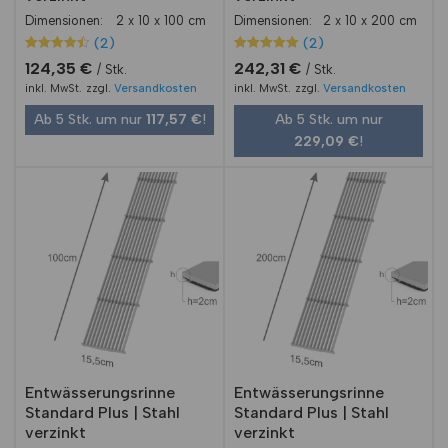
Dimensionen:
2 x 10 x 100 cm
Dimensionen:
2 x 10 x 200 cm
(2)
(2)
Bewertet
2
Bewertet mit
2
124,35
€
242,31
€
Stk.
Stk.
mit
5.00
4.50
von 5,
inkl. MwSt.
zzgl.
Versandkosten
inkl. MwSt.
zzgl.
Versandkosten
von 5,
basierend
basierend
auf
Ab 5 Stk. um nur
117,57
€
!
Ab 5 Stk. um nur
auf
Kundenbewe
Kundenbew
rtungen
229,09
€
!
ertungen
Entwässerungsrinne
Entwässerungsrinne
Standard Plus | Stahl
Standard Plus | Stahl
verzinkt
verzinkt