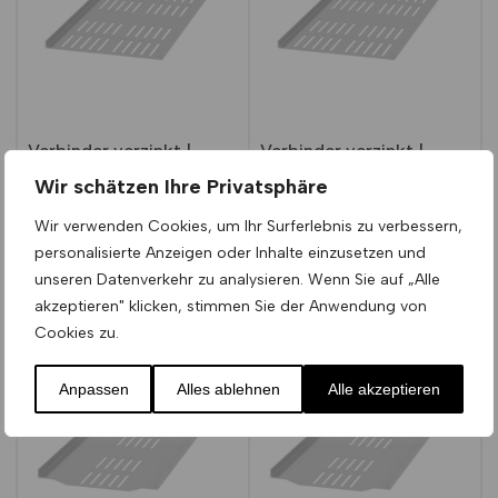
Verbinder verzinkt |
Verbinder verzinkt |
Höhe 2 cm | Breite 20 cm
Höhe 2 cm | Breite 12,5
Wir schätzen Ihre Privatsphäre
cm
26,80
€
Stk.
(1)
Wir verwenden Cookies, um Ihr Surferlebnis zu verbessern,
inkl. MwSt.
zzgl.
Versandkosten
Bewertet mit
1
24,02
€
personalisierte Anzeigen oder Inhalte einzusetzen und
Stk.
5.00
Ab 5 Stk. um nur
24,53
€
!
von 5,
inkl. MwSt.
zzgl.
Versandkosten
unseren Datenverkehr zu analysieren. Wenn Sie auf „Alle
basierend
auf
akzeptieren" klicken, stimmen Sie der Anwendung von
Ab 5 Stk. um nur
21,99
€
!
Kundenbewe
rtung
Cookies zu.
Anpassen
Alles ablehnen
Alle akzeptieren