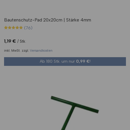
Bautenschutz-Pad 20x20cm | Stärke 4mm
(76)
Bewertet mit
76
4.91
von 5,
1,19
€
Stk.
basierend
auf
inkl. MwSt.
zzgl.
Versandkosten
Kundenbewertungen
Ab 180 Stk. um nur
0,99
€
!