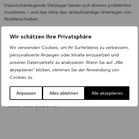
Dazwischenliegende Stelzlager lassen sich ebenso problemlos
montieren – und das ohne das zeitaufwändige Unterlegen von
Nivellierscheiben.
Im Endeffekt ist das Ergebnis wie folgt (um den Effekt zu
Wir schätzen Ihre Privatsphäre
demonstrieren wurde auf die dazwischenliegenden Stelzlager
verzichtet):
Wir verwenden Cookies, um Ihr Surferlebnis zu verbessern,
personalisierte Anzeigen oder Inhalte einzusetzen und
unseren Datenverkehr zu analysieren. Wenn Sie auf „Alle
akzeptieren" klicken, stimmen Sie der Anwendung von
Cookies zu.
Anpassen
Alles ablehnen
Alle akzeptieren
Passendes Zubehör