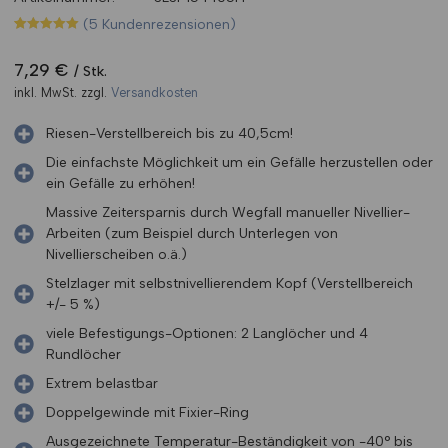
(
5
Kundenrezensionen)
Bewertet mit
5
5.00
von 5,
basierend
7,29
€
Stk.
auf
Kundenbewertungen
inkl. MwSt.
zzgl.
Versandkosten
Riesen-Verstellbereich bis zu 40,5cm!
Die einfachste Möglichkeit um ein Gefälle herzustellen oder
ein Gefälle zu erhöhen!
Massive Zeitersparnis durch Wegfall manueller Nivellier-
Arbeiten (zum Beispiel durch Unterlegen von
Nivellierscheiben o.ä.)
Stelzlager mit selbstnivellierendem Kopf (Verstellbereich
+/- 5 %)
viele Befestigungs-Optionen: 2 Langlöcher und 4
Rundlöcher
Extrem belastbar
Doppelgewinde mit Fixier-Ring
Ausgezeichnete Temperatur-Beständigkeit von -40° bis