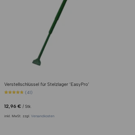
Verstellschlüssel für Stelzlager ‘EasyPro’
(41)
Bewertet mit
41
4.80
von 5,
12,96
€
Stk.
basierend
auf
inkl. MwSt.
zzgl.
Versandkosten
Kundenbewertungen