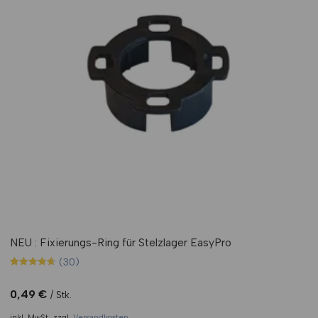
NEU : Fixierungs-Ring für Stelzlager EasyPro
(30)
Bewertet mit
30
4.70
von 5,
0,49
€
Stk.
basierend
auf
inkl. MwSt.
zzgl.
Versandkosten
Kundenbewertungen