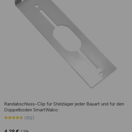
Randabschluss-Clip für Stelzlager jeder Bauart und für den
Doppelboden SmartWabic
(102)
Bewertet mit
102
4.74
von 5,
4,29
€
Stk.