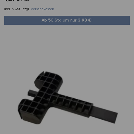
basierend
auf
inkl. MwSt.
zzgl.
Versandkosten
Kundenbewertungen
Ab 50 Stk. um nur
3,98
€
!