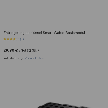
Entriegelungsschlüssel Smart Wabic Basismodul
(1)
Bewertet
1
mit
4.00
29,90
€
Set (12 Stk.)
von 5,
basierend
inkl. MwSt.
zzgl.
Versandkosten
auf
Kundenbewertung