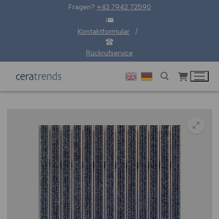
Zum
Fragen?
+43 7942 72590
Inhalt
springen
Kontaktformular
/
Rückrufservice
Suchen nach:
🔍