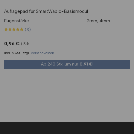
Auflagepad für SmartWabic-Basismodul
Fugenstärke:
2mm, 4mm
(3)
Bewertet mit
3
5.00
von 5,
0,96
€
Stk.
basierend
auf
inkl. MwSt.
zzgl.
Versandkosten
Kundenbewertungen
Ab 240 Stk. um nur
0,91
€
!