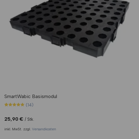
SmartWabic Basismodul
(14)
Bewertet mit
13
5.00
von 5,
25,90
€
Stk.
basierend
auf
inkl. MwSt.
zzgl.
Versandkosten
Kundenbewertungen